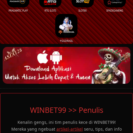
PRAGMATIC PLAY
RTG SLOTS
SLOT88
SPADEGAMING
YGGDRASIL
WINBET99 >> Penulis
Kenalin gengs, ini tim penulis kece di WINBET99!
Mereka yang ngebuat
artikel-artikel
seru, tips, dan info