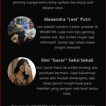
penting supaya kamu tetep update dan enjoy saat
eksplor situs.
Alexandra “Lexi” Putri
Lexi adalah content creator andalan di
WINBET99, suka nulis tips gaming,
review slot, dan artikel ringan tapi
informatif. Santai tapi selalu bawa
insight menarik!
Dini "Gacor" Seksi Sekali
Dini Gacor fokus ke artikel strategi dan
panduan bermain. Gaya tulisannya
santai dan mudah dimengerti, tapi
tetap penuh insight buat para
member yang pengen naik level tanpa
ribet.