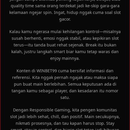
quality time sama orang terdekat jadi ke-skip gara-gara
kelamaan ngejar spin. Ingat, hidup nggak cuma soal slot
gacor.
Kalau kamu ngerasa mulai kehilangan kontrol—misalnya
susah berhenti, emosi nggak stabil, atau kepikiran slot
terus—itu tanda buat rehat sejenak. Break itu bukan
kalah, justru langkah smart biar kamu tetap waras dan
enjoy mainnya.
Konten di WINBET99 cuma bersifat informasi dan
referensi. Kita nggak pernah ngajak atau maksa siapa
pun buat main berlebihan. Semua keputusan ada di
tangan kamu sebagai player, dan kesadaran itu nomor
satu.
Dengan Responsible Gaming, kita pengen komunitas
slot jadi lebih sehat, chill, dan positif. Main secukupnya,
nikmati prosesnya, dan tau kapan harus stop. Stay
smart, stay in control, dan biarin slot tetap jadi hiburan