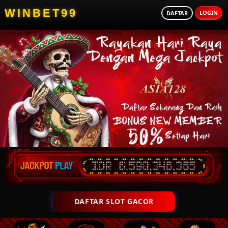
WINBET99
LOGIN
DAFTAR
DAFTAR SLOT GACOR